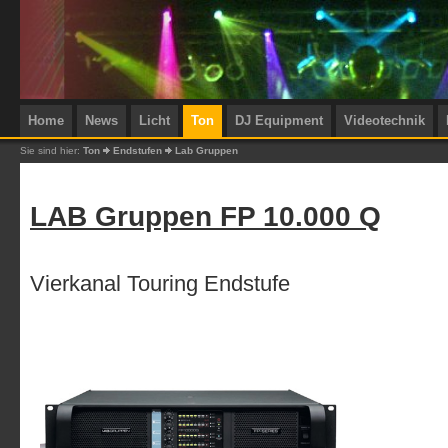
Home
News
Licht
Ton
DJ Equipment
Videotechnik
Sie sind hier:
Ton
Endstufen
Lab Gruppen
LAB Gruppen FP 10.000 Q
Vierkanal Touring Endstufe