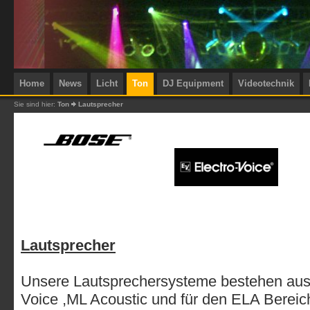
Home
News
Licht
Ton
DJ Equipment
Videotechnik
Sie sind hier:
Ton
Lautsprecher
Lautsprecher
Unsere Lautsprechersysteme bestehen aus
Voice ,ML Acoustic und für den ELA Berei